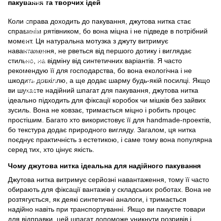
пакування та творчих ідей
Коли справа доходить до пакування, джутова нитка стає
справжнім рятівником, бо вона міцна і не підведе в потрібний
момент. Ця натуральна мотузка з джуту витримує
навантаження, не рветься від першого дотику і виглядає
стильно, на відміну від синтетичних варіантів. Я часто
рекомендую її для господарства, бо вона екологічна і не
шкодить довкіллю, а ще додає шарму будь-якій посилці. Якщо
ви шукаєте надійний шпагат для пакування, джутова нитка
ідеально підходить для фіксації коробок чи мішків без зайвих
зусиль. Вона не ковзає, тримається міцно і робить процес
простішим. Багато хто використовує її для handmade-проектів,
бо текстура додає природного вигляду. Загалом, ця нитка
поєднує практичність з естетикою, і саме тому вона популярна
серед тих, хто цінує якість.
Чому джутова нитка ідеальна для надійного пакування
Джутова нитка витримує серйозні навантаження, тому її часто
обирають для фіксації вантажів у складських роботах. Вона не
розтягується, як деякі синтетичні аналоги, і тримається
надійно навіть при транспортуванні. Якщо ви пакуєте товари
для відправки, цей шпагат допоможе уникнути розривів і