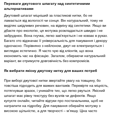
Переваги джутового шпагату над синтетичними
альтернативами
Джутовий шпагат міцніший за пластикові нитки, бо не
ламається від вологості чи сонця. Він натуральний, тому не
виділяє шкідливих речовин, на відміну від синтетики. Якщо ви
дбаєте про екологію, ця мотузка розкладається швидко і не
забруднює. Вона гнучка, легко зав'язується і не ковзає в руках.
Багато хто відзначає її універсальність для пакування і декору
одночасно. Порівняно з нейлоном, джут не електризується і
виглядає естетично. Я часто чую від клієнтів, що вона
економить час на фіксацію. Загалом, обираючи натуральний
варіант, ви отримуєте довговічність без компромісів.
Як вибрати якісну джутову нитку для ваших потреб
При виборі джутової нитки звертайте увагу на товщину, бо
товстіша підходить для важких вантажів. Перевірте на міцність,
потягнувши зразок, і уникайте тих, що легко рвуться. Якісний
шпагат має рівну текстуру без вузлів чи дефектів. Якщо
купуєте онлайн, читайте відгуки про постачальника, щоб не
натрапити на підробку. Для пакування обирайте мотузку з
високою щільністю, а для творчості – м'якшу. Ціна часто