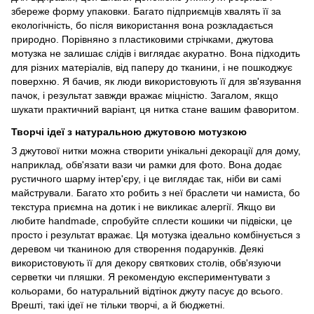
збереже форму упаковки. Багато підприємців хвалять її за
екологічність, бо після використання вона розкладається
природно. Порівняно з пластиковими стрічками, джутова
мотузка не залишає слідів і виглядає акуратно. Вона підходить
для різних матеріалів, від паперу до тканини, і не пошкоджує
поверхню. Я бачив, як люди використовують її для зв'язування
пачок, і результат завжди вражає міцністю. Загалом, якщо
шукати практичний варіант, ця нитка стане вашим фаворитом.
Творчі ідеї з натуральною джутовою мотузкою
З джутової нитки можна створити унікальні декорації для дому,
наприклад, обв'язати вази чи рамки для фото. Вона додає
рустичного шарму інтер'єру, і це виглядає так, ніби ви самі
майстрували. Багато хто робить з неї браслети чи намиста, бо
текстура приємна на дотик і не викликає алергії. Якщо ви
любите handmade, спробуйте сплести кошики чи підвіски, це
просто і результат вражає. Ця мотузка ідеально комбінується з
деревом чи тканиною для створення подарунків. Деякі
використовують її для декору святкових столів, обв'язуючи
серветки чи пляшки. Я рекомендую експериментувати з
кольорами, бо натуральний відтінок джуту пасує до всього.
Врешті, такі ідеї не тільки творчі, а й бюджетні.