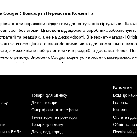
ла Cougar : Комфорт і Перемога в Кожній Грі
 крісла стали справжнім відкриттям для ентузіастів віртуальних бат
вгі сесії без втоми. Ці моделі від відомого виробника забезпечують
тратегії та реакціях, а не на дискомфорті. В інтернет-магазині Ori
ріант за своєю ціною та вподобаннями, чи то для домашнього викор
осто, з можливістю вибору оптом чи в роздріб, а доставка Новою По
-якого регіону. Виробник Cougar акцентує на якісних матеріалах, як
рім того, ці крісла часто оснащені регулюваннями, що дозволяють ада
 таких моделей у 2025 році підкреслюється новими релізами, як Termi
Cougar означає інвестицію в здоров'я та ефективність під час ігрови
Клієнтам
Крісел Cougar: Ергономіка на Першому Місці
Товари для бізнесу
Вхід до кабі
r вирізняються продуманим дизайном, де кожна деталь спрямована 
фісу
Дитячі товари
Головна
них матеріалів від виробника, що забезпечують вентиляцію та стійк
Смартфони та телефони
Каталог
 та подушками для попереку, завдяки чому вони адаптуються під різн
Телевізори та проектори
Оплата і до
чити, що ціна на такі ігрові крісла в інтернет-магазині Original.co
изм
Товари для дому
Обмін та по
чи в роздріб додає гнучкості для геймерів чи стрімерів. Замовити C
вговічність, адже каркас з металу та оббивка з преміум-шкіри витри
іни та БАДи
Дача, сад, город
Публічний д