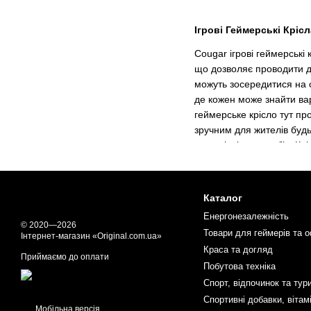
Ігрові Геймерські Кріс
Cougar ігрові геймерські
що дозволяє проводити до
можуть зосередитися на с
де кожен може знайти ва
геймерське крісло тут пр
зручним для жителів будь
довговічність виробів. К
приємнішою. Актуальність
геймінгу. Загалом, вибір 
Каталог
Переваги Геймерських 
Енергонезалежність
Геймерські крісла Couga
© 2020—2026
Товари для геймерів та о
Інтернет-магазин «Original.com.ua»
використанням високоякіс
Краса та догляд
підлокітниками, спинками
Приймаємо до оплати
Побутова техніка
комп'ютером. Варто відзна
Спорт, відпочинок та тур
можливість купити оптом 
синонімом якості стає до
Спортивні добавки, вітам
Мобільна версія