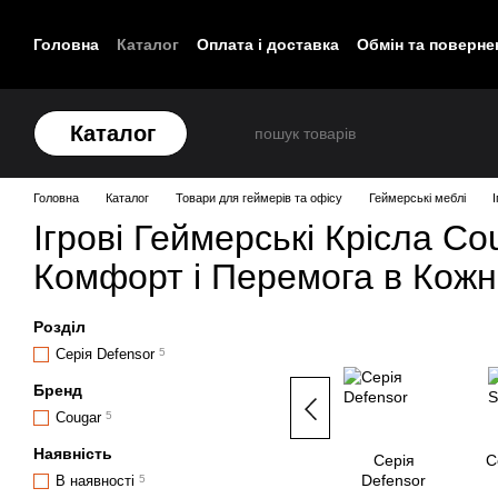
Перейти до основного контенту
Головна
Каталог
Оплата і доставка
Обмін та поверне
Контакти
Каталог
Головна
Каталог
Товари для геймерів та офісу
Геймерські меблі
І
Ігрові Геймерські Крісла Cou
Комфорт і Перемога в Кожні
Розділ
Серія Defensor
5
Бренд
Cougar
5
Наявність
Серія
С
Defensor
В наявності
5