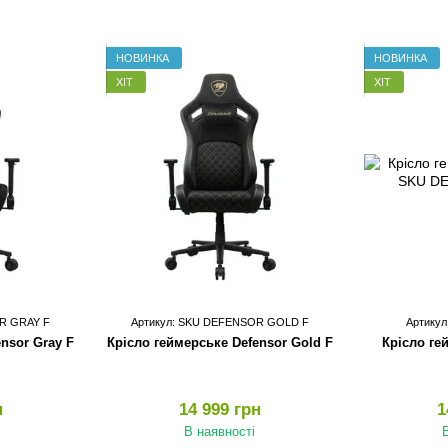
НОВИНКА
НОВИНКА
ХІТ
ХІТ
R GRAY F
Артикул: SKU DEFENSOR GOLD F
Артику
nsor Gray F
Крісло геймерське Defensor Gold F
Крісло ге
н
14 999 грн
1
В наявності