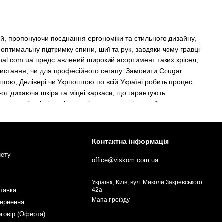
алій, пропонуючи поєднання ергономіки та стильного дизайну,
 оптимальну підтримку спини, шиї та рук, завдяки чому гравці
ginal.com.ua представлений широкий асортимент таких крісел,
истання, чи для професійного сетапу. Замовити Cougar
штою, Делівері чи Укрпоштою по всій Україні робить процес
-от дихаюча шкіра та міцні каркаси, що гарантують
птувати їх під індивідуальні параметри тіла, роблячи гру ще
nator Elite чи Speeder, які враховують найсвіжіші тенденції в
х марафонів.
Контактна інформація
нету
на максимальний комфорт під час тривалих ігор, з
office@viskom.com.ua
ість до зносу. Ці моделі оснащені регульованими
і статури, запобігаючи болю в спині та шиї після годин за
Україна, Київ, вул. Миколи Закревського
ставка
42а
m.ua робить їх доступними для широкого кола покупців, а
Мапа проїзду
вернення
ougar геймерське крісло означає отримати продукт, де
мують інтенсивне використання без втрати форми. Крім того,
оговір (Оферта)