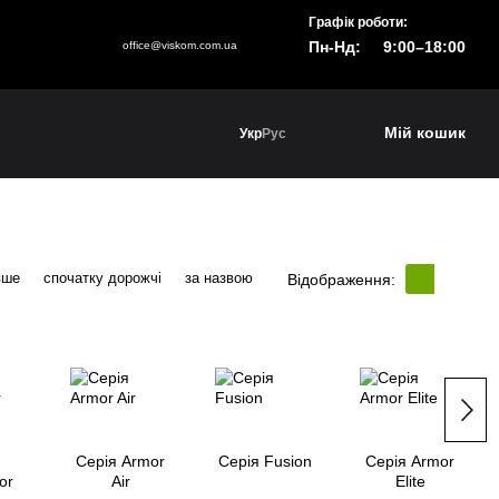
Графік роботи:
Пн-Нд:
9:00–18:00
office@viskom.com.ua
Мій кошик
Укр
Рус
вше
спочатку дорожчі
за назвою
Відображення:
Серія Armor
Серія Fusion
Серія Armor
or
Air
Elite