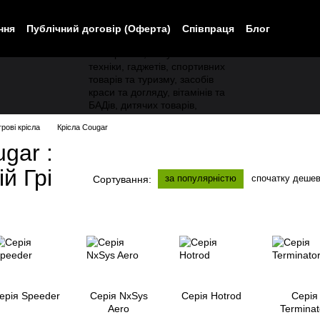
ння
Публічний договір (Оферта)
Співпраця
Блог
грові крісла
Крісла Cougar
gar :
й Грі
за популярністю
спочатку деше
Сортування:
ерія Speeder
Серія NxSys
Серія Hotrod
Серія
Aero
Terminat