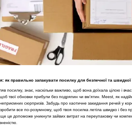
я: як правильно запакувати посилку для безпечної та швидкої
ляв посилку, знає, наскільки важливо, щоб вона доїхала цілою і вча
 щоб твої обновки прибули без подряпин чи вм'ятин. Meest, як наді
д неприємних сюрпризів. Забудь про хаотичне закидання речей у кор
зробити все по-розумному, щоб твоя посилка летіла швидко і без пр
ще це допоможе уникнути зайвих витрат на переупаковку чи компенс
вненістю.