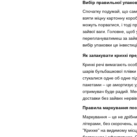
Вибір правильної упаков
Спочатку подумай, що саме 
взяти міцну картонну короб
можуть порватися, і тоді п
зайвої ваги. Головне, щоб 
переплачуватимеш за зайві
вибір упаковки це інвестиці
Як запакувати крихкі пр
Крихкі речі вимагають осо
шарів бульбашкової плівки
стукалися одне об одне пі
пакетами – це амортизує у
отримувач буде радий. Mees
доставки без зайвих нервів
Правила маркування пос
Маркування – це не дрібни
літерами, без скорочень, 
"Крихке" на видимому місц
безпечним і ефективним. Or