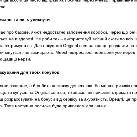
ною.
анні та як їх уникнути
ває про базове, як-от недостатнє заповнення коробки, через що реч
ється на півдорозі. Не роби так – використовуй якісний скотч по вс
ка затримується. Для покупок з Original.com.ua краще розділити на 
ни мнуться і не захищають. Meest підкреслює: перевіряй усе перед 
заощадиш нерви.
кування для твоїх покупок
льки захищає, а й робить доставку дешевшою, бо менше ризиків пошко
о ти купуєш на Original.com.ua, то знаєш, як приємно отримати пос
розраховувати на бонуси від сервісу за акуратність. Врешті, це пр
цю. Твоя наступна посилка буде прикладом для інших.