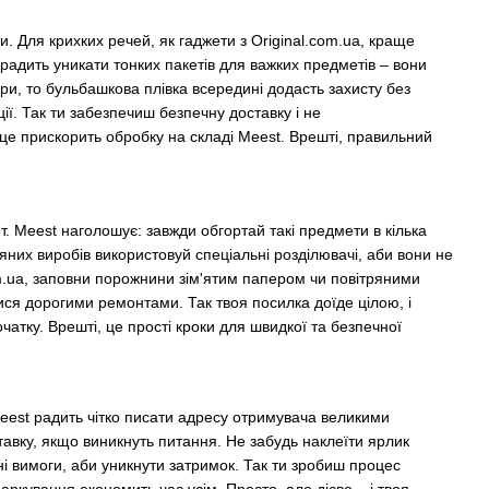
. Для крихких речей, як гаджети з Original.com.ua, краще
 радить уникати тонких пакетів для важких предметів – вони
ари, то бульбашкова плівка всередині додасть захисту без
ії. Так ти забезпечиш безпечну доставку і не
 це прискорить обробку на складі Meest. Врешті, правильний
. Meest наголошує: завжди обгортай такі предмети в кілька
яних виробів використовуй спеціальні розділювачі, аби вони не
om.ua, заповни порожнини зім'ятим папером чи повітряними
ися дорогими ремонтами. Так твоя посилка доїде цілою, і
чатку. Врешті, це прості кроки для швидкої та безпечної
Meest радить чітко писати адресу отримувача великими
авку, якщо виникнуть питання. Не забудь наклеїти ярлик
ні вимоги, аби уникнути затримок. Так ти зробиш процес
аркування економить час усім. Просто, але дієво – і твоя