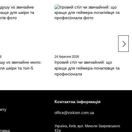
6
24 березня 2026
ушу vs звичайне мило:
Ігровий стіл чи звичайний: що
ля шкіри та топ-5
краще для геймера-початківця та
професіонала
Контактна інформація
нету
office@viskom.com.ua
Україна, Київ, вул. Миколи Закревського
ставка
42а