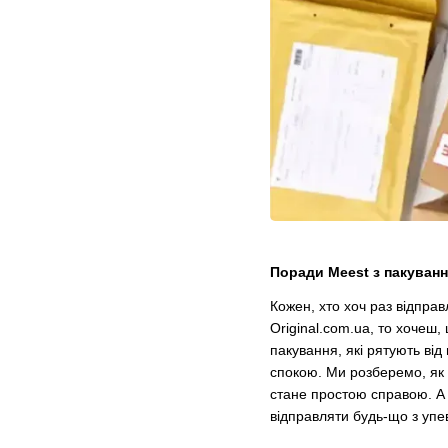
Поради Meest з пакуванн
Кожен, хто хоч раз відправ
Original.com.ua, то хочеш,
пакування, які рятують ві
спокою. Ми розберемо, як 
стане простою справою. А 
відправляти будь-що з упе