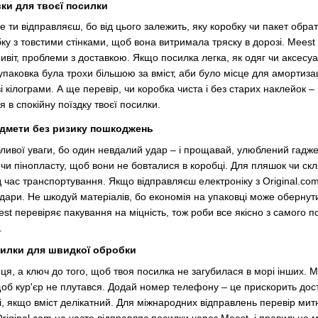
ки для твоєї посилки
ти відправляєш, бо від цього залежить, яку коробку чи пакет обрати
ку з товстими стінками, щоб вона витримала тряску в дорозі. Meest
ривіт, проблеми з доставкою. Якщо посилка легка, як одяг чи аксесу
упаковка була трохи більшою за вміст, аби було місце для амортизац
 кілограми. А ще перевір, чи коробка чиста і без старих наклейок –
я в спокійну поїздку твоєї посилки.
едмети без ризику пошкоджень
бливої уваги, бо один невдалий удар – і прощавай, улюблений гаджет
 чи пінопласту, щоб вони не бовталися в коробці. Для пляшок чи скл
д час транспортування. Якщо відправляєш електроніку з Original.c
дари. Не шкодуй матеріалів, бо економія на упаковці може обернут
t перевіряє пакування на міцність, тож роби все якісно з самого по
.
илки для швидкої обробки
ця, а ключ до того, щоб твоя посилка не загубилася в морі інших. 
щоб кур'єр не плутався. Додай номер телефону – це прискорить дост
і, якщо вміст делікатний. Для міжнародних відправлень перевір мит
iginal.com.ua часто відправляє посилки через Meest, і правильне м