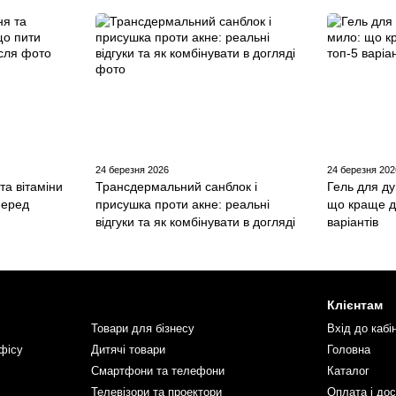
24 березня 2026
24 березня 202
та вітаміни
Трансдермальний санблок і
Гель для д
перед
присушка проти акне: реальні
що краще д
відгуки та як комбінувати в догляді
варіантів
Клієнтам
Товари для бізнесу
Вхід до кабі
фісу
Дитячі товари
Головна
Смартфони та телефони
Каталог
Телевізори та проектори
Оплата і до