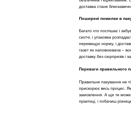
доставка стане блискавич
Поширені помилки в пакув
Багато хто поспішає і забу
скотчі, і упаковка розпада
перевищує норму, і достав
газет як наповнювача – во
доставку без сюрпризів і 
Переваги правильного па
Правильне пакування не ті
прискорює весь процес. Якщ
замовлення. А ще ти можеш 
практиці, і побачиш різни