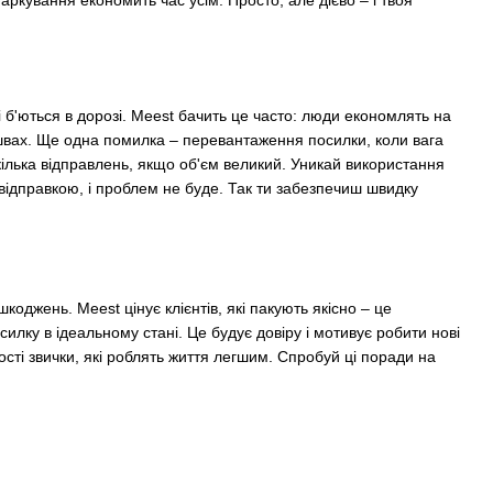
і б'ються в дорозі. Meest бачить це часто: люди економлять на
іх швах. Ще одна помилка – перевантаження посилки, коли вага
кілька відправлень, якщо об'єм великий. Уникай використання
відправкою, і проблем не буде. Так ти забезпечиш швидку
джень. Meest цінує клієнтів, які пакують якісно – це
илку в ідеальному стані. Це будує довіру і мотивує робити нові
ості звички, які роблять життя легшим. Спробуй ці поради на