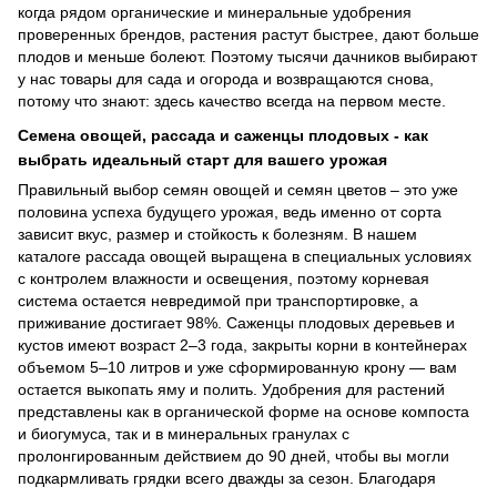
когда рядом органические и минеральные удобрения
проверенных брендов, растения растут быстрее, дают больше
плодов и меньше болеют. Поэтому тысячи дачников выбирают
у нас товары для сада и огорода и возвращаются снова,
потому что знают: здесь качество всегда на первом месте.
Семена овощей, рассада и саженцы плодовых - как
выбрать идеальный старт для вашего урожая
Правильный выбор семян овощей и семян цветов – это уже
половина успеха будущего урожая, ведь именно от сорта
зависит вкус, размер и стойкость к болезням. В нашем
каталоге рассада овощей выращена в специальных условиях
с контролем влажности и освещения, поэтому корневая
система остается невредимой при транспортировке, а
приживание достигает 98%. Саженцы плодовых деревьев и
кустов имеют возраст 2–3 года, закрыты корни в контейнерах
объемом 5–10 литров и уже сформированную крону — вам
остается выкопать яму и полить. Удобрения для растений
представлены как в органической форме на основе компоста
и биогумуса, так и в минеральных гранулах с
пролонгированным действием до 90 дней, чтобы вы могли
подкармливать грядки всего дважды за сезон. Благодаря