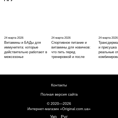
24 марта 2026
24 марта 2026
24 марта 2026
Витамины и БАДы для
Спортивное питание и
Трансдерма
иммунитета: которые
витамины для новичков:
и присушка 
действительно работают в
что пить перед
реальные о
межсезонье
тренировкой и после
комбиниров
Контакты
Полная версия сайта
© 2020—2026
Интернет-магазин «Original.com.ua»
Укр
Рус