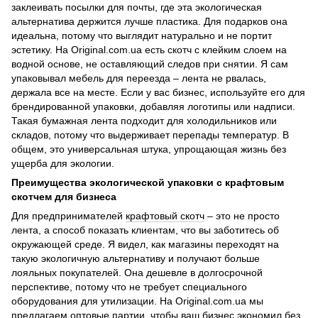
заклеивать посылки для почты, где эта экологическая
альтернатива держится лучше пластика. Для подарков она
идеальна, потому что выглядит натурально и не портит
эстетику. На Original.com.ua есть скотч с клейким слоем на
водной основе, не оставляющий следов при снятии. Я сам
упаковывал мебель для переезда – лента не рвалась,
держала все на месте. Если у вас бизнес, используйте его для
брендированной упаковки, добавляя логотипы или надписи.
Такая бумажная лента подходит для холодильников или
складов, потому что выдерживает перепады температур. В
общем, это универсальная штука, упрощающая жизнь без
ущерба для экологии.
Преимущества экологической упаковки с крафтовым
скотчем для бизнеса
Для предпринимателей
крафтовый скотч
– это не просто
лента, а способ показать клиентам, что вы заботитесь об
окружающей среде. Я видел, как магазины переходят на
такую ​​экологичную альтернативу и получают больше
лояльных покупателей. Она дешевле в долгосрочной
перспективе, потому что не требует специального
оборудования для утилизации. На Original.com.ua мы
предлагаем оптовые партии, чтобы ваш бизнес экономил без