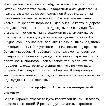
Я всегда говорю клиентам: забудьте о том дешевом пластике,
который разлагается веками. Крафтовый скотч делается из
натуральных материалов, поэтому он биоразлагается за
считанные месяцы, в отличие от обычного упаковочного
хлама. Его крепость поражает – держится на картоне, дереве
или даже ткани, не отстает под дождем или в холоде. Плюс,
эта экологическая лента не содержит вредных химикатов,
поэтому безопасно для детей или продуктов питания. На
Original.com.ua у нас есть варианты с разной шириной, чтобы
подходило для любой упаковки – от маленьких подарков до
больших коробок. Я пробовал наклеивать ее на неровные
поверхности, и она не подводит, в отличие от трескающихся
пластиковых аналогов. Если вы заботитесь о планете, то
переход на крафтовую альтернативу – это не жертва, а
разумный шаг, еще и экономящий время. В конце концов,
такая упаковочная лента придает вашим посылкам стильный
вид, будто вы профессионал.
Как использовать крафтовый скотч в повседневной
упаковке
Берете коробку, отрезаете кусок крафтовой ленты – и готово,
никаких сложностей. Я рекомендую начинать с простого: