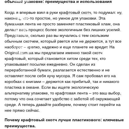
обычной упаковке: преимущества и использования
Когда я впервые взял в руки
крафтовый скотч
, то подумал: ну,
наконец, что-то простое, но умное для упаковки. Эта
бумажная лента не просто заменяет пластиковый хлам, она
делает весь процесс более экологичным без лишних усилий.
Представьте, сколько раз вы мучались с тем скользким
обычным скотчем, который рвется или не держится, а тут все
наоборот – крепко, надежно и еще планете не вредит. На
Original.com.ua мы предлагаем именно такой скотч
крафтовый, который становится хитом среди тех, кто
упаковывает посылки ежедневно. Он сделан из
переработанной бумаги, разлагается естественно и не
оставляет после себя кучу мусора. Я сам пробовал его на
коробках с книгами – держится как прибитый, так и никакого
пластика в океане. Если вы ищете экологическую
альтернативу упаковке, то крафтовая лента – это ваш выбор,
потому что она сочетает удобство с заботой об окружающей
среде. А теперь давайте разберем, почему стоит перейти на
нее прямо сейчас.
Почему крафтовый скотч лучше пластикового: ключевые
преимущества.