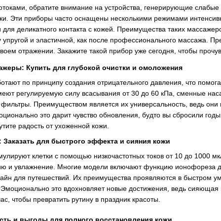
токами, обратите внимание на устройства, генерирующие слабые
и. Эти приборы часто оснащены несколькими режимами интенсивн
для деликатного контакта с кожей. Преимущества таких массажеро
у упругой и эластичной, как после профессионального массажа. Пре
 своем отражении. Закажите такой прибор уже сегодня, чтобы проч
жеры: Купить для глубокой очистки и омоложения
тают по принципу создания отрицательного давления, что помог
имеют регулируемую силу всасывания от 30 до 60 кПа, сменные нас
 фильтры. Преимуществом является их универсальность, ведь они 
моционально это дарит чувство обновления, будто вы сбросили год
тите радость от ухоженной кожи.
Заказать для быстрого эффекта и сияния кожи
улируют клетки с помощью низкочастотных токов от 10 до 1000 мк
ию и увлажнение. Многие модели включают функцию ионофореза дл
айн для путешествий. Их преимущества проявляются в быстром у
. Эмоционально это вдохновляет новые достижения, ведь сияющая 
с, чтобы превратить рутину в праздник красоты.
сть и выгоды для полного восстановления кожи