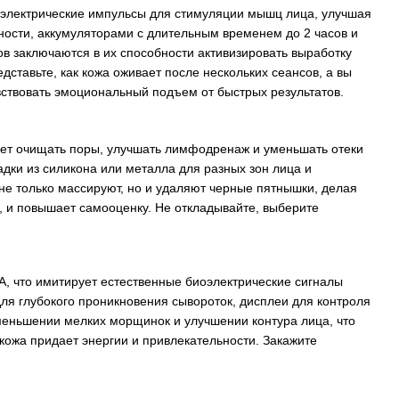
 электрические импульсы для стимуляции мышц лица, улучшая
ости, аккумуляторами с длительным временем до 2 часов и
в заключаются в их способности активизировать выработку
дставьте, как кожа оживает после нескольких сеансов, а вы
увствовать эмоциональный подъем от быстрых результатов.
ает очищать поры, улучшать лимфодренаж и уменьшать отеки
адки из силикона или металла для разных зон лица и
не только массируют, но и удаляют черные пятнышки, делая
ы, и повышает самооценку. Не откладывайте, выберите
А, что имитирует естественные биоэлектрические сигналы
я глубокого проникновения сывороток, дисплеи для контроля
меньшении мелких морщинок и улучшении контура лица, что
кожа придает энергии и привлекательности. Закажите