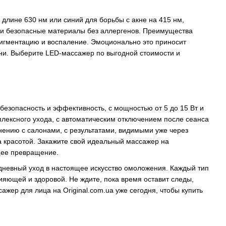
длине 630 нм или синий для борьбы с акне на 415 нм,
у и безопасные материалы без аллергенов. Преимущества
пигментацию и воспаление. Эмоционально это приносит
зни. Выберите LED-массажер по выгодной стоимости и
езопасность и эффективность, с мощностью от 5 до 15 Вт и
плексного ухода, с автоматическим отключением после сеанса
нению с салонами, с результатами, видимыми уже через
а красотой. Закажите свой идеальный массажер на
ящее превращение.
дневный уход в настоящее искусство омоложения. Каждый тип
ияющей и здоровой. Не ждите, пока время оставит следы,
жер для лица на Original.com.ua уже сегодня, чтобы купить