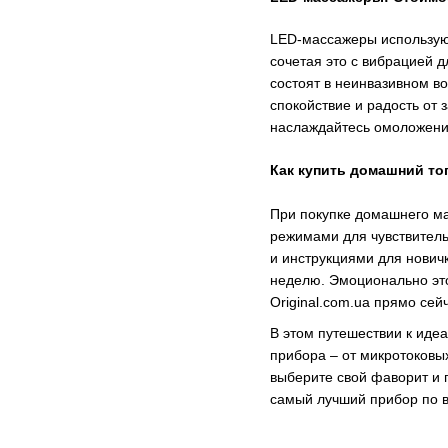
LED-массажеры используют
сочетая это с вибрацией 
состоят в неинвазивном в
спокойствие и радость от
наслаждайтесь омоложени
Как купить домашний то
При покупке домашнего ма
режимами для чувствитель
и инструкциями для нович
неделю. Эмоционально это
Original.com.ua прямо сей
В этом путешествии к иде
прибора – от микротоковы
выберите свой фаворит и п
самый лучший прибор по в