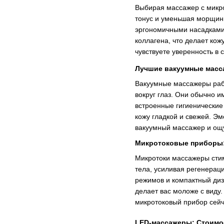
Выбирая массажер с микро
тонус и уменьшая морщинк
эргономичными насадками 
коллагена, что делает кож
чувствуете уверенность в
Лучшие вакуумные масса
Вакуумные массажеры рабо
вокруг глаз. Они обычно 
встроенные гигиенические
кожу гладкой и свежей. Э
вакуумный массажер и ощу
Микротоковые приборы: 
Микротоки массажеры стим
тела, усиливая регенерац
режимов и компактный диз
делает вас моложе с виду
микротоковый прибор сейча
LED-массажеры: Стоимо