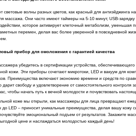
 световые волны разных цветов, как красный для антиэйджинга на 
для массажа. Они часто имеют таймеры на 5-10 минут, USB-зарядк
оздействии, которое активирует клеточный метаболизм, уменьшая 
 заметных перемен, делая вас более уверенной в повседневной жи
ем.
повый прибор для омоложения с гарантией качества
ссажера убедитесь в сертификации устройства, обеспечивающего б
ной кожи. Эти приборы сочетают микротоки, LED и вакуум для ком
ков. Преимущества включают экономию времени и средств по срав
 дарит свободу и удовлетворение от самостоятельного контроля з
час, чтобы начать путь к вечной молодости и почувствовать насто
альной коже мы открыли, как массажеры для лица превращают еже
х до LED – приносит уникальные преимущества, делая вашу кожу с
очувствуйте эмоциональный подъем от результатов. Закажите масса
ыгодной цене и наслаждаться молодостью каждый день!