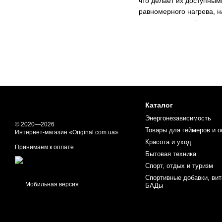
что делает их доступны
равномерного нагрева, н
долговечность и безопа
приложениями для размор
производителя.
Преимущества совреме
Микроволновые печи пред
плиты. Они оснащены фу
от супов до выпечки. Це
Каталог
облегчают очистку после
Энергонезависимость
не тратя много электроэ
© 2020—2026
Товары для геймеров и 
Интернет-магазин «Original.com.ua»
сохраняет вкус и полезн
Красота и уход
опцией оплаты при получ
Принимаем к оплате
Бытовая техника
Как правильно выбрат
Спорт, отдых и туризм
Выбирая микроволновку, 
Спортивные добавки, ви
Мобильная версия
БАДы
небольших домохозяйств 
подходят для быстрого п
механический или электр
конвекция для выпечки и