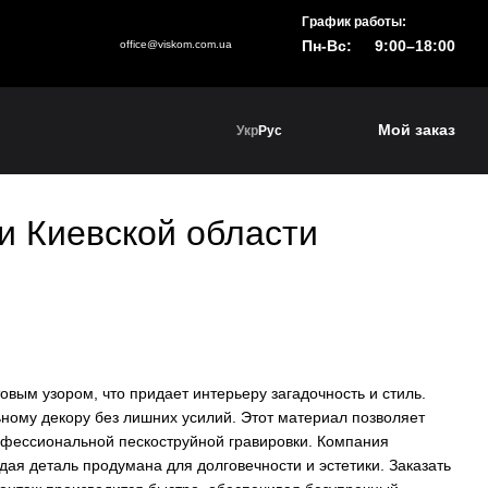
График работы:
Пн-Вс:
9:00–18:00
office@viskom.com.ua
Мой заказ
Укр
Рус
 и Киевской области
овым узором, что придает интерьеру загадочность и стиль.
ьному декору без лишних усилий. Этот материал позволяет
офессиональной пескоструйной гравировки. Компания
дая деталь продумана для долговечности и эстетики. Заказать