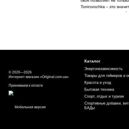
окон позволяет не тольк
Tonirovochka – это знач
может превратить ваш ба
Почему стоит выбрать 
Поклейка пленки на окна
обеспечивает защиту от 
кондиционирование и ото
приватность, позволяя в
идеально впишется в ин
Каталог
Преимущества сотрудни
Энергонезависимость
© 2020—2026
Товары для геймеров и 
Компания Tonirovochka –
Интернет-магазин «Original.com.ua»
Красота и уход
сертифицированные плён
Принимаем к оплате
монтаже, что позволяет 
Бытовая техника
консультацию по выбору 
Спорт, отдых и туризм
профессиональную тонир
Спортивные добавки, ви
Мобильная версия
БАДы
Как происходит процес
Процесс поклейки пленки
специалисты проводят з