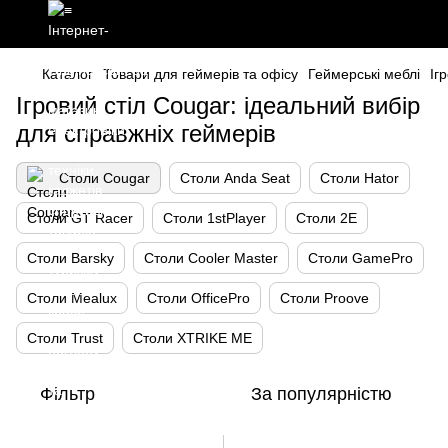
Каталог
Товари для геймерів та офісу
Геймерські меблі
Іг
Ігровий стіл Cougar: ідеальний вибір
для справжніх геймерів
Столи Cougar
Столи Anda Seat
Столи Hator
Столи GT Racer
Столи 1stPlayer
Столи 2E
Столи Barsky
Столи Cooler Master
Столи GamePro
Столи Mealux
Столи OfficePro
Столи Proove
Столи Trust
Столи XTRIKE ME
Фільтр
За популярністю