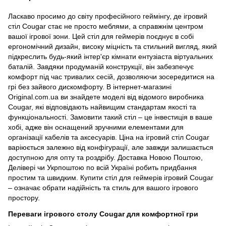
Ласкаво просимо до світу професійного геймінгу, де ігровий
стіл Cougar стає не просто меблями, а справжнім центром
вашої ігрової зони. Цей стіл для геймерів поєднує в собі
ергономічний дизайн, високу міцність та стильний вигляд, який
підкреслить будь-який інтер'єр кімнати ентузіаста віртуальних
баталій. Завдяки продуманій конструкції, він забезпечує
комфорт під час тривалих сесій, дозволяючи зосередитися на
грі без зайвого дискомфорту. В інтернет-магазині
Original.com.ua ви знайдете моделі від відомого виробника
Cougar, які відповідають найвищим стандартам якості та
функціональності. Замовити такий стіл – це інвестиція в ваше
хобі, адже він оснащений зручними елементами для
організації кабелів та аксесуарів. Ціна на ігровий стіл Cougar
варіюється залежно від конфігурації, але завжди залишається
доступною для опту та роздрібу. Доставка Новою Поштою,
Делівері чи Укрпоштою по всій Україні робить придбання
простим та швидким. Купити стіл для геймерів ігровий Cougar
– означає обрати надійність та стиль для вашого ігрового
простору.
Переваги ігрового столу Cougar для комфортної гри