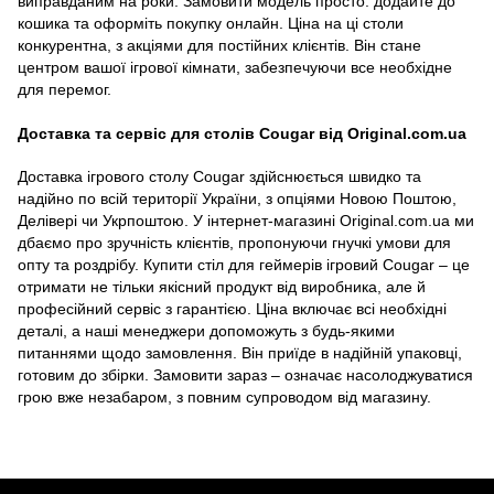
виправданим на роки. Замовити модель просто: додайте до
кошика та оформіть покупку онлайн. Ціна на ці столи
конкурентна, з акціями для постійних клієнтів. Він стане
центром вашої ігрової кімнати, забезпечуючи все необхідне
для перемог.
Доставка та сервіс для столів Cougar від Original.com.ua
Доставка ігрового столу Cougar здійснюється швидко та
надійно по всій території України, з опціями Новою Поштою,
Делівері чи Укрпоштою. У інтернет-магазині Original.com.ua ми
дбаємо про зручність клієнтів, пропонуючи гнучкі умови для
опту та роздрібу. Купити стіл для геймерів ігровий Cougar – це
отримати не тільки якісний продукт від виробника, але й
професійний сервіс з гарантією. Ціна включає всі необхідні
деталі, а наші менеджери допоможуть з будь-якими
питаннями щодо замовлення. Він приїде в надійній упаковці,
готовим до збірки. Замовити зараз – означає насолоджуватися
грою вже незабаром, з повним супроводом від магазину.