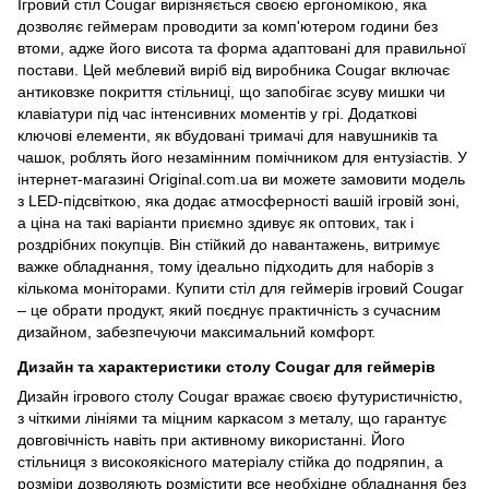
Ігровий стіл Cougar вирізняється своєю ергономікою, яка
дозволяє геймерам проводити за комп'ютером години без
втоми, адже його висота та форма адаптовані для правильної
постави. Цей меблевий виріб від виробника Cougar включає
антиковзке покриття стільниці, що запобігає зсуву мишки чи
клавіатури під час інтенсивних моментів у грі. Додаткові
ключові елементи, як вбудовані тримачі для навушників та
чашок, роблять його незамінним помічником для ентузіастів. У
інтернет-магазині Original.com.ua ви можете замовити модель
з LED-підсвіткою, яка додає атмосферності вашій ігровій зоні,
а ціна на такі варіанти приємно здивує як оптових, так і
роздрібних покупців. Він стійкий до навантажень, витримує
важке обладнання, тому ідеально підходить для наборів з
кількома моніторами. Купити стіл для геймерів ігровий Cougar
– це обрати продукт, який поєднує практичність з сучасним
дизайном, забезпечуючи максимальний комфорт.
Дизайн та характеристики столу Cougar для геймерів
Дизайн ігрового столу Cougar вражає своєю футуристичністю,
з чіткими лініями та міцним каркасом з металу, що гарантує
довговічність навіть при активному використанні. Його
стільниця з високоякісного матеріалу стійка до подряпин, а
розміри дозволяють розмістити все необхідне обладнання без