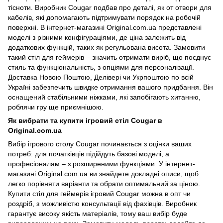
тісноти. Виробник Cougar подбав про деталі, як от отвори для
кабелів, які допомагають підтримувати порядок на робочій
поверхні. В інтернет-магазині Original.com.ua представлені
моделі з різними конфігураціями, де ціна залежить від
додаткових функцій, таких як регульована висота. Замовити
такий стіл для геймерів – значить отримати виріб, що поєднує
стиль та функціональність, з опціями для персоналізації.
Доставка Новою Поштою, Делівері чи Укрпоштою по всій
Україні забезпечить швидке отримання вашого придбання. Він
оснащений стабільними ніжками, які запобігають хитанню,
роблячи гру ще приємнішою.
Як вибрати та купити ігровий стіл Cougar в
Original.com.ua
Вибір ігрового столу Cougar починається з оцінки ваших
потреб: для початківців підійдуть базові моделі, а
професіоналам – з розширеними функціями. У інтернет-
магазині Original.com.ua ви знайдете докладні описи, щоб
легко порівняти варіанти та обрати оптимальний за ціною.
Купити стіл для геймерів ігровий Cougar можна в опт чи
роздріб, з можливістю консультації від фахівців. Виробник
гарантує високу якість матеріалів, тому ваш вибір буде