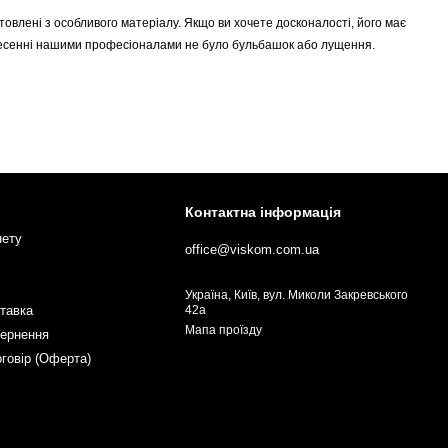
иготовлені з особливого матеріалу. Якщо ви хочете досконалості, його має
 нанесенні нашими професіоналами не було бульбашок або лущення.
нання тепла, захист від шкідливих ультрафіолетових променів сонця,
 переконати вас у тонуванні вікон!
Контактна інформація
нету
office@viskom.com.ua
Україна, Київ, вул. Миколи Закревського
ставка
42а
Мапа проїзду
вернення
оговір (Оферта)