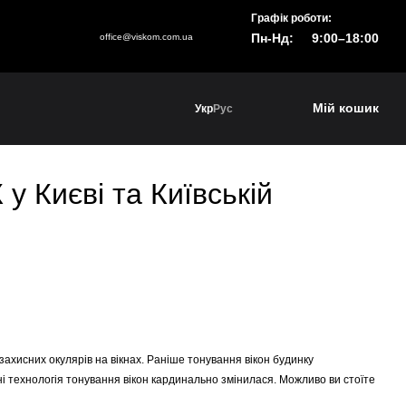
Графік роботи:
Пн-Нд:
9:00–18:00
office@viskom.com.ua
Мій кошик
Укр
Рус
у Києві та Київській
захисних окулярів на вікнах. Раніше тонування вікон будинку
ні технологія тонування вікон кардинально змінилася. Можливо ви стоїте