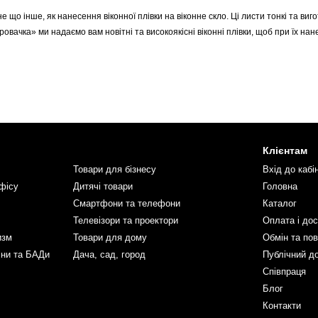
 не що інше, як нанесення віконної плівки на віконне скло. Ці листи тонкі та в
іровачка» ми надаємо вам новітні та високоякісні віконні плівки, щоб при їх
анням вікон у новобудові та ЖК?
ку має кілька переваг, таких як підвищення конфіденційності, зниження погли
на міцність шибки. Сподіваюся, що такої кількості переваг буде достатньо, щоб
ня вікон?
я за різними цілями, яким вони служать:
Клієнтам
ть зменшити відблиски від сонця
Товари для бізнесу
Вхід до кабі
имують тепло
фісу
Дитячі товари
Головна
Смартфони та телефони
Каталог
ь зберегти вашу конфіденційність
Телевізори та проектори
Оплата і до
ають захистити вас від шкідливих УФ-променів
изм
Товари для дому
Обмін та по
слюють візуальну привабливість вікон.
іни та БАДи
Дача, сад, город
Публічний д
Співпраця
єнтом випромінювання збільшують ізоляцію
Блог
лять скло таким, що не б'ється для вашої безпеки.
Контакти
у для тонування вікон?