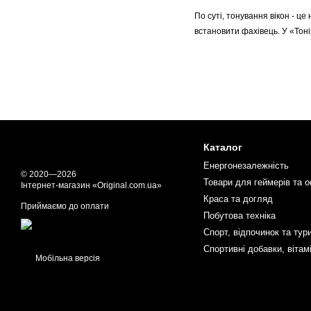
По суті, тонування вікон - це
встановити фахівець. У «Тон
Чому варто зайнятися тонув
Тонування вікон вашого будин
антивідблиск ефект і підвище
Які види плівок для тонуван
Віконні плівки класифікуютьс
Каталог
1) Тоновані плівки допомагаю
Енергонезалежність
© 2020—2026
2) Світловідбивні плівки утр
Товари для геймерів та о
Інтернет-магазин «Original.com.ua»
Краса та догляд
3) Матові плівки допомагают
Приймаємо до оплати
Побутова техніка
4) УФ-захисні плівки допомаг
Спорт, відпочинок та тур
5) Декоративні плівки підкре
Спортивні добавки, вітам
Мобільна версія
6) плівки з низьким коефіці
7) Захисні віконні плівки роб
Як правильно вибрати плівк