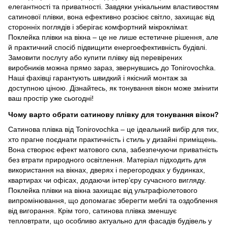
елегантності та приватності. Завдяки унікальним властивостям
сатинової плівки, вона ефективно розсіює світло, захищає від
сторонніх поглядів і зберігає комфортний мікроклімат.
Поклейка плівки на вікна – це не лише естетичне рішення, але
й практичний спосіб підвищити енергоефективність будівлі.
Замовити послугу або купити плівку від перевірених
виробників можна прямо зараз, звернувшись до Tonirovochka.
Наші фахівці гарантують швидкий і якісний монтаж за
доступною ціною. Дізнайтесь, як тонування вікон може змінити
ваш простір уже сьогодні!
Чому варто обрати сатинову плівку для тонування вікон?
Сатинова плівка від Tonirovochka – це ідеальний вибір для тих,
хто прагне поєднати практичність і стиль у дизайні приміщень.
Вона створює ефект матового скла, забезпечуючи приватність
без втрати природного освітлення. Матеріал підходить для
використання на вікнах, дверях і перегородках у будинках,
квартирах чи офісах, додаючи інтер’єру сучасного вигляду.
Поклейка плівки на вікна захищає від ультрафіолетового
випромінювання, що допомагає зберегти меблі та оздоблення
від вигорання. Крім того, сатинова плівка зменшує
тепловтрати, що особливо актуально для фасадів будівель у