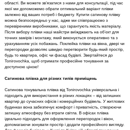
області. Ви можете зв’язатися з нами для консультації, під час
якої ми допоможемо обрати оптимальний варіант плівки
залежно від ваших потреб і бюджету. Купити сатинову плівку
можна безпосередньо у нас, адже ми співпрацюємо з
перевіреними виробниками, що гарантують якість матеріалу.
Після вибору плівки наші майстри виїжджають на об’єкт для
точних замірів і монтажу, який виконується оперативно та з
урахуванням усіх побажань. Поклейка плівки на вікна, двері чи
перегородки дозволяє швидко перетворити будь-який простір,
будь то квартира, офіс чи фасад будівлі. Звертайтеся до
Tonirovochka, щоб отримати професійне тонування за
доступною ціною!
Сатинова плівка для різних типів приміщень
Сатинова тонувальна плівка від Tonirovochka універсальна і
підходить для використання в різних локаціях – від затишних
квартир до сучасних офісів і комерційних будівель. У житлових
будинках вона забезпечує комфорт і приватність, створюючи
затишну атмосферу без втрати світла. В офісах плівка
ідеально підходить для оформлення перегородок і вікон,
допомагаючи зонувати простір і додати професійного вигляду.