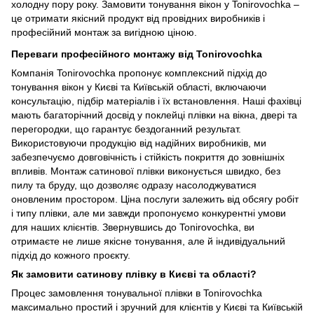
холодну пору року. Замовити тонування вікон у Tonirovochka –
це отримати якісний продукт від провідних виробників і
професійний монтаж за вигідною ціною.
Переваги професійного монтажу від Tonirovochka
Компанія Tonirovochka пропонує комплексний підхід до
тонування вікон у Києві та Київській області, включаючи
консультацію, підбір матеріалів і їх встановлення. Наші фахівці
мають багаторічний досвід у поклейці плівки на вікна, двері та
перегородки, що гарантує бездоганний результат.
Використовуючи продукцію від надійних виробників, ми
забезпечуємо довговічність і стійкість покриття до зовнішніх
впливів. Монтаж сатинової плівки виконується швидко, без
пилу та бруду, що дозволяє одразу насолоджуватися
оновленим простором. Ціна послуги залежить від обсягу робіт
і типу плівки, але ми завжди пропонуємо конкурентні умови
для наших клієнтів. Звернувшись до Tonirovochka, ви
отримаєте не лише якісне тонування, але й індивідуальний
підхід до кожного проєкту.
Як замовити сатинову плівку в Києві та області?
Процес замовлення тонувальної плівки в Tonirovochka
максимально простий і зручний для клієнтів у Києві та Київській