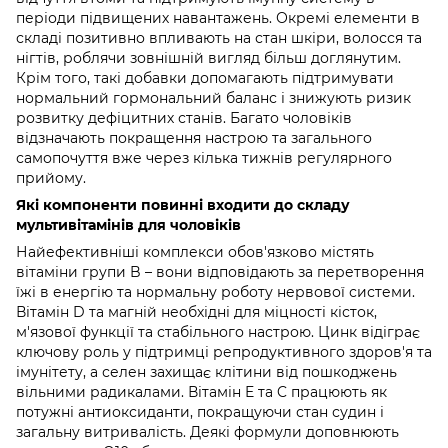
періоди підвищених навантажень. Окремі елементи в
складі позитивно впливають на стан шкіри, волосся та
нігтів, роблячи зовнішній вигляд більш доглянутим.
Крім того, такі добавки допомагають підтримувати
нормальний гормональний баланс і знижують ризик
розвитку дефіцитних станів. Багато чоловіків
відзначають покращення настрою та загального
самопочуття вже через кілька тижнів регулярного
прийому.
Які компоненти повинні входити до складу
мультивітамінів для чоловіків
Найефективніші комплекси обов'язково містять
вітаміни групи B – вони відповідають за перетворення
їжі в енергію та нормальну роботу нервової системи.
Вітамін D та магній необхідні для міцності кісток,
м'язової функції та стабільного настрою. Цинк відіграє
ключову роль у підтримці репродуктивного здоров'я та
імунітету, а селен захищає клітини від пошкоджень
вільними радикалами. Вітамін E та C працюють як
потужні антиоксиданти, покращуючи стан судин і
загальну витривалість. Деякі формули доповнюють