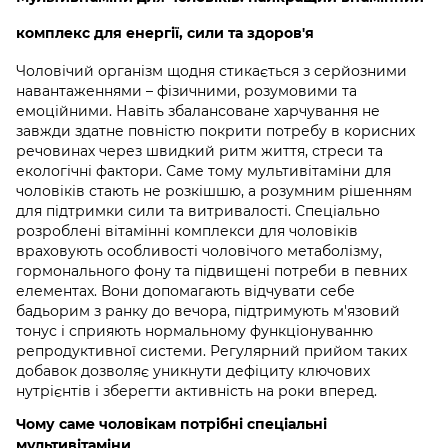
комплекс для енергії, сили та здоров'я
Чоловічий організм щодня стикається з серйозними
навантаженнями – фізичними, розумовими та
емоційними. Навіть збалансоване харчування не
завжди здатне повністю покрити потребу в корисних
речовинах через швидкий ритм життя, стреси та
екологічні фактори. Саме тому мультивітаміни для
чоловіків стають не розкішшю, а розумним рішенням
для підтримки сили та витривалості. Спеціально
розроблені вітамінні комплекси для чоловіків
враховують особливості чоловічого метаболізму,
гормонального фону та підвищені потреби в певних
елементах. Вони допомагають відчувати себе
бадьорим з ранку до вечора, підтримують м'язовий
тонус і сприяють нормальному функціонуванню
репродуктивної системи. Регулярний прийом таких
добавок дозволяє уникнути дефіциту ключових
нутрієнтів і зберегти активність на роки вперед.
Чому саме чоловікам потрібні спеціальні
мультивітаміни