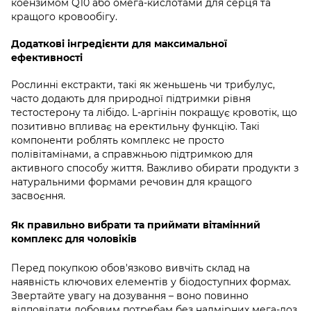
коензимом Q10 або омега-кислотами для серця та
кращого кровообігу.
Додаткові інгредієнти для максимальної
ефективності
Рослинні екстракти, такі як женьшень чи трибулус,
часто додають для природної підтримки рівня
тестостерону та лібідо. L-аргінін покращує кровотік, що
позитивно впливає на еректильну функцію. Такі
компоненти роблять комплекс не просто
полівітамінами, а справжньою підтримкою для
активного способу життя. Важливо обирати продукти з
натуральними формами речовин для кращого
засвоєння.
Як правильно вибрати та приймати вітамінний
комплекс для чоловіків
Перед покупкою обов'язково вивчіть склад на
наявність ключових елементів у біодоступних формах.
Звертайте увагу на дозування – воно повинно
відповідати добовим потребам без надмірних мега-доз.