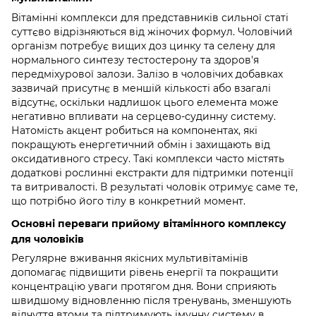
Вітамінні комплекси для представників сильної статі
суттєво відрізняються від жіночих формул. Чоловічий
організм потребує вищих доз цинку та селену для
нормального синтезу тестостерону та здоров'я
передміхурової залози. Залізо в чоловічих добавках
зазвичай присутнє в меншій кількості або взагалі
відсутнє, оскільки надлишок цього елемента може
негативно впливати на серцево-судинну систему.
Натомість акцент робиться на компонентах, які
покращують енергетичний обмін і захищають від
оксидативного стресу. Такі комплекси часто містять
додаткові рослинні екстракти для підтримки потенції
та витривалості. В результаті чоловік отримує саме те,
що потрібно його тілу в конкретний момент.
Основні переваги прийому вітамінного комплексу
для чоловіків
Регулярне вживання якісних мультивітамінів
допомагає підвищити рівень енергії та покращити
концентрацію уваги протягом дня. Вони сприяють
швидшому відновленню після тренувань, зменшують
відчуття втоми та підтримують імунну систему в