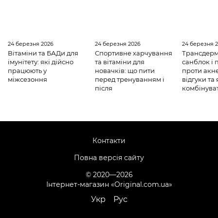
24 березня 2026
24 березня 2026
24 березня 
Вітаміни та БАДи для
Спортивне харчування
Трансдер
імунітету: які дійсно
та вітаміни для
санблок і
працюють у
новачків: що пити
проти акне
міжсезоння
перед тренуванням і
відгуки та 
після
комбінуват
Контакти
Повна версія сайту
© 2020—2026
Інтернет-магазин «Original.com.ua»
Укр
Рус