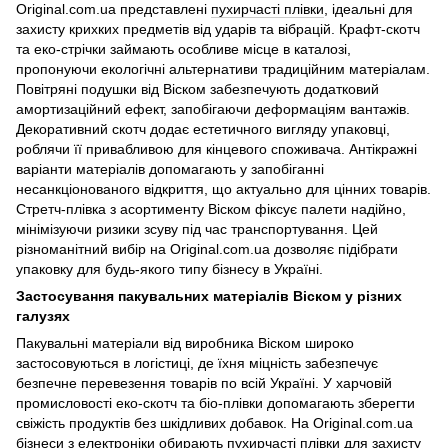
Original.com.ua представлені
пухирчасті плівки
, ідеальні для
захисту крихких предметів від ударів та вібрацій. Крафт-скотч
та еко-стрічки займають особливе місце в каталозі,
пропонуючи екологічні альтернативи традиційним матеріалам.
Повітряні подушки від Віском забезпечують додатковий
амортизаційний ефект, запобігаючи деформаціям вантажів.
Декоративний скотч додає естетичного вигляду упаковці,
роблячи її привабливою для кінцевого споживача. Антікражні
варіанти матеріалів допомагають у запобіганні
несанкціонованого відкриття, що актуально для цінних товарів.
Стретч-плівка з асортименту Віском фіксує палети надійно,
мінімізуючи ризики зсуву під час транспортування. Цей
різноманітний вибір на Original.com.ua дозволяє підібрати
упаковку для будь-якого типу бізнесу в Україні.
Застосування пакувальних матеріалів Віском у різних
галузях
Пакувальні матеріали від виробника Віском широко
застосовуються в логістиці, де їхня міцність забезпечує
безпечне перевезення товарів по всій Україні. У харчовій
промисловості еко-скотч та біо-плівки допомагають зберегти
свіжість продуктів без шкідливих добавок. На Original.com.ua
бізнеси з електроніки обирають пухирчасті плівки для захисту