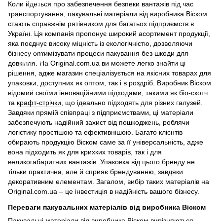
Коли йдеться про забезпечення безпеки вантажів під час
транспортування, пакувальні матеріали від виробника
Віском
стають справжнім рятівником для багатьох підприємств в
Україні. Ця компанія пропонує широкий асортимент продукції,
яка поєднує високу міцність із екологічністю, дозволяючи
бізнесу оптимізувати процеси пакування без шкоди для
довкілля. На Original.com.ua ви можете легко знайти ці
рішення, адже магазин спеціалізується на якісних товарах для
упаковки, доступних як оптом, так і в роздріб. Виробник Віском
відомий своїми інноваційними підходами, такими як біо-скотч
та
крафт-стрічки
, що ідеально підходять для різних галузей.
Завдяки прямій співпраці з підприємствами, ці матеріали
забезпечують надійний захист від пошкоджень, роблячи
логістику простішою та ефективнішою. Багато клієнтів
обирають продукцію Віском саме за її універсальність, адже
вона підходить як для крихких товарів, так і для
великогабаритних вантажів. Упаковка від цього бренду не
тільки практична, але й сприяє брендуванню, завдяки
декоративним елементам. Загалом, вибір таких матеріалів на
Original.com.ua – це інвестиція в надійність вашого бізнесу.
Переваги пакувальних матеріалів від виробника Віском
Пакувальні матеріали від виробника Віском вирізняються