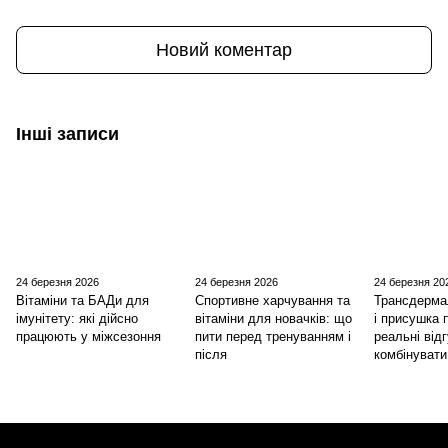
Новий коментар
Інші записи
24 березня 2026
24 березня 2026
24 березня 20
Вітаміни та БАДи для
Спортивне харчування та
Трансдерма
імунітету: які дійсно
вітаміни для новачків: що
і присушка 
працюють у міжсезоння
пити перед тренуванням і
реальні відг
після
комбінувати