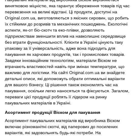
винятковою міцністю, яка гарантує збереження товарів під час
перевезення на великі відстані. Ці продукти, доступні на
Original.com.ua, виготовляються з якісних сировин, що робить
їх стійкими до розривів та механічних пошкоджень. Екологічні
аспекти, як-от біо-скотч та еко-плівки, дозволяють
підприємствам зменшити вплив на навколишнє середовище
без втрати функціональності. Клієнти в Україні цінують таку
упаковку за її універсальність, адже вона підходить для
пакування як харчових продуктів, так і промислових товарів.
Завдяки інноваційним технологіям, матеріали Віском не
втрачають властивостей навіть при змінах температури, що
важливо для логістики. На сайті Original.com.ua ви знайдете
детальні описи, які допоможуть обрати оптимальні варіанти
для вашого бізнесу. Ці рішення також економлять час на
пакування, оскільки легко наносяться та фіксуються. Загалом,
переваги цієї продукції роблять її лідером на ринку
пакувальних матеріалів в Україні.
Асортимент продукції Віском для пакування
Асортимент пакувальних матеріалів від виробника Віском
включає різноманітні скотчі, від паперових до посилених
варіантів, які задовольнять будь-які потреби. На