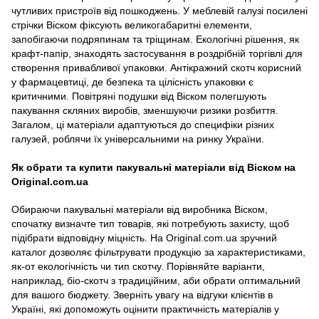
чутливих пристроїв від пошкоджень. У меблевій галузі посилені
стрічки Віском фіксують великогабаритні елементи,
запобігаючи подряпинам та тріщинам. Екологічні рішення, як
крафт-папір, знаходять застосування в роздрібній торгівлі для
створення привабливої упаковки. Антікражний скотч корисний
у фармацевтиці, де безпека та цілісність упаковки є
критичними. Повітряні подушки від Віском полегшують
пакування скляних виробів, зменшуючи ризики розбиття.
Загалом, ці матеріали адаптуються до специфіки різних
галузей, роблячи їх універсальними на ринку України.
Як обрати та купити пакувальні матеріали від Віском на
Original.com.ua
Обираючи пакувальні матеріали від виробника Віском,
спочатку визначте тип товарів, які потребують захисту, щоб
підібрати відповідну міцність. На Original.com.ua зручний
каталог дозволяє фільтрувати продукцію за характеристиками,
як-от екологічність чи тип скотчу. Порівняйте варіанти,
наприклад, біо-скотч з традиційним, аби обрати оптимальний
для вашого бюджету. Зверніть увагу на відгуки клієнтів в
Україні, які допоможуть оцінити практичність матеріалів у