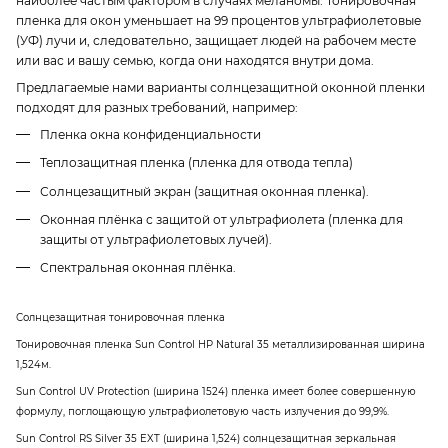
наиболее частым фактором в случаях меланомы. Тонировочная
пленка для окон уменьшает на 99 процентов ультрафиолетовые
(УФ) лучи и, следовательно, защищает людей на рабочем месте
или вас и вашу семью, когда они находятся внутри дома.
Предлагаемые нами варианты солнцезащитной оконной пленки
подходят для разных требований, например:
Пленка окна конфиденциальности
Теплозащитная пленка (пленка для отвода тепла)
Солнцезащитный экран (защитная оконная пленка).
Оконная плёнка с защитой от ультрафиолета (пленка для
защиты от ультрафиолетовых лучей).
Спектральная оконная плёнка.
Солнцезащитная тонировочная пленка
Тонировочная пленка Sun Control HP Natural 35 металлизированная ширина
1,524м.
Sun Control UV Protection (ширина 1524) пленка имеет более совершенную
формулу, поглощающую ультрафиолетовую часть излучения до 99,9%.
Sun Control RS Silver 35 EXT (ширина 1,524) солнцезащитная зеркальная