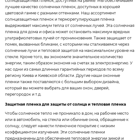
солнцезащитных пленок, доступных на рынке. Мы обеспечиваем
лучшее качество солнечных пленок, доступных в хорошей
цветовой гамме с разными оттенками. Наш ассортимент
солнцезащитных пленок и терморегулирующая плёнка
выдерживает максимум тепла от солнечных лучей. Эта солнечная
пленка для дома и офиса может остановить максимум вредных
ультрафиолетовых лучей от проникновения. Также защищает от
помех, вызванных бликами, с которыми мы сталкиваемся через
солнечные лучи и тепловой защитой на максимальном уровне на
стекле. Кроме того, вы экономите значительное количество
энергии, таким образом экономя на счетах за электроэнергию. У
нас одни из самых длинных гарантийных периодов по всему
региону Киева и Киевской области. Другие наши оконные
пленки также поставляются с большим выбором дизайна,
который вы можете выбрать для ваших окон, дверей,
перегородок и т.д.
Защитная пленка для защиты от солнца и тепловая пленка
Чтобы солнечное тепло не проникало в дом, на рабочее место
или в автомобиль, на стекла или обычные окна, обращенные к
солнцу, следует нанести пленочное покрытие с низким
коэффициентом излучения. Эти солнечные пленки
предназначены для обеспечения тепловой энергии зимой и