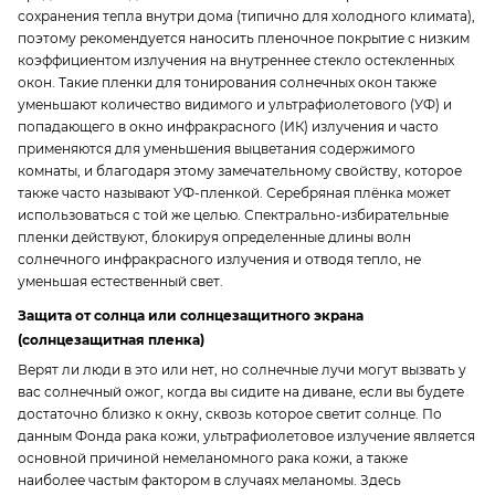
сохранения тепла внутри дома (типично для холодного климата),
поэтому рекомендуется наносить пленочное покрытие с низким
коэффициентом излучения на внутреннее стекло остекленных
окон. Такие пленки для тонирования солнечных окон также
уменьшают количество видимого и ультрафиолетового (УФ) и
попадающего в окно инфракрасного (ИК) излучения и часто
применяются для уменьшения выцветания содержимого
комнаты, и благодаря этому замечательному свойству, которое
также часто называют УФ-пленкой. Серебряная плёнка может
использоваться с той же целью. Спектрально-избирательные
пленки действуют, блокируя определенные длины волн
солнечного инфракрасного излучения и отводя тепло, не
уменьшая естественный свет.
Защита от солнца или солнцезащитного экрана
(солнцезащитная пленка)
Верят ли люди в это или нет, но солнечные лучи могут вызвать у
вас солнечный ожог, когда вы сидите на диване, если вы будете
достаточно близко к окну, сквозь которое светит солнце. По
данным Фонда рака кожи, ультрафиолетовое излучение является
основной причиной немеланомного рака кожи, а также
наиболее частым фактором в случаях меланомы. Здесь