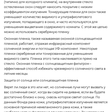
(типично для холодного климата), на внутреннее стекло
остекленных окон следует наносить покрытие с низким
коэффициентом излучения. Тонирующие пленки для окон также
уменьшают количество видимого и ультрафиолетового
излучения, попадающего в окно, и часто используются для
уменьшения выцветания содержимого комнаты. С этой же целью
можно использовать серебряную пленку.
Оконная пленка, также называемая оконной солнцезащитной
пленкой, работает, отражая инфракрасный компонент
солнечной энергии и поглощая УФ-компонент. Некоторые
пленки серебряные или тонированные для уменьшения
видимого света. Пленка этого типа наклеивается прямо на
стекло. Оконная пленка с солнцезащитным фильтром –
эффективный способ избежать чрезмерного солнечного света в
летние месяцы.
Защита от солнца или солнцезащитная пленка
Верят ли люди в это или нет, но солнечные лучи могут вызвать у
вас солнечный ожог, когда вы сидите на диване, если вы будете
достаточно близко к окну, сквозь которое светит солнце. По
данным Фонда рака кожи, ультрафиолетовое излучение является
основной причиной немеланомного рака кожи, а также