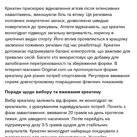
Креатин прискорює відновлення м'язів після інтенсивних
навантажень, зменшуючи біль та втому. Ця речовина
поповнює енергетичні запаси, дозволяючи швидше
повертатися до тренувань. Атлети відзначають, що креатин
моногідрат підвищує загальну витривалість, корисну в
циклічних видах спорту. Його вплив проявляється в кращому
засвоєнні поживних речовин під час реабілітації. Креатин
допомагає підтримувати баланс електролітів, що важливо для
тривалих сесій. Багато хто використовує цю добавку для
запобігання перетренованості та збереження форми. В
інтернет-магазині Original.com.ua пропонуються форми
креатину для різних потреб спортсменів. Регулярне вживання
сприяє довгостроковому покращенню фізичних показників.
Поради щодо вибору та вживання креатину
Вибір креатину залежить від форми, як моногідрат чи
креалкалін, з урахуванням індивідуальних потреб. Почніть з
фази завантаження, вживаючи 20 грамів на день протягом
тижня, для швидкого насичення. Потім перейдіть на
підтримуючу дозу 3-5 грамів щодня для стабільних
результатів. Креатин моногідрат найкраще поєднувати з