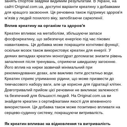
занять спортом завдяки видимим результатам. В Україні, на
сайті Original.com.ua, доступні варіанти креатину з добавками
для кращого засвоєння. Ця речовина також підтримує здоров'я
м'язів у людей похилого віку, запобігаючи саркопенії.
Вплив креатину на організм та здоров'я
Креатин впливає на метаболізм, збільшуючи запаси
фосфокреатину, що забезпечує енергією під час пікових
навантажень. Ця добавка може покращити когнітивні функції,
оскільки мозок також використовує креатин для енергії. У
деяких випадках креатин моногідрат допомагає знизити рівень
запалення після тренувань, сприяючи швидшому загоєнню.
Його вплив на нирки зазвичай мінімальний при
рекомендованих дозах, але важливо пити достатньо води.
Креатин сприяє утриманню рідини, що може призвести до
тимчасового набору ваги, але це корисне для гідратації клітин.
Довготривалий прийом цієї речовини не викликає залежності
та безпечний для більшості людей. На Original.com.ua ви
знайдете креатин з сертифікатами якості для впевненого
використання. Ця добавка також може позитивно впливати на
серцево-судинну систему, покращуючи витривалість.
Як креатин впливає на відновлення та витривалість