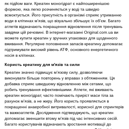
як підйом ваги. Креатин моногідрат є найпоширенішою
формою, яка легко розчиняється у воді та швидко
всмоктується. Його присутність в організмі сприяє утриманню
води в клітинах м'язів, що візуально збільшує їх об'єм. Багато
атлетів відзначають покращення відновлення після тренувань
завдяки цій речовині. В інтернет-магазині Original.com.ua ви
можете купити креатин у зручних упаковках для щоденного
вживання. Регулярне поповнення запасів креатину допомагає
підтримувати високий рівень АТФ, основного енергетичного
носія в клітинах.
Користь креатину для м'язів та сили
Креатин значно підвищує м'язову силу, дозволяючи
виконувати більше повторень у вправах з обтяженням. Ця
добавка сприяє швидшому відновленню між сетами, що
робить тренування ефективнішими. Атлети, які вживають
креатин моногідрат, часто помічають приріст маси тіла за
рахунок м'язів, а не жиру. Його користь проявляється в
покращенні анаеробної витривалості, корисної для спринтерів
та важкоатлетів. Дослідження підтверджують, що креатин
допомагає зменшити втому м'язів під час інтенсивних сесій.
Багато користувачів відзначають зростання мотивації до