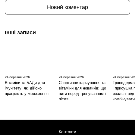
Новий коментар
Інші записи
24 березня 2026
24 березня 2026
24 березня 20
Вітаміни та БАДи для
Спортивне харчування та
Трансдерма
імунітету: які дійсно
вітаміни для новачків: що
і присушка 
працюють у міжсезоння
пити перед тренуванням і
реальні відг
після
комбінувати
Контакти