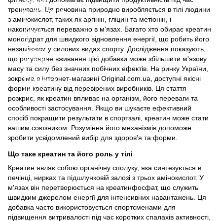
тренувань. Ця речовина природно виробляється в тілі людини
з амінокислот, таких як аргінін, гліцин та метіонін, і
накопичується переважно в м'язах. Багато хто обирає креатин
моногідрат для швидкого відновлення енергії, що робить його
незамінним у силових видах спорту. Дослідження показують,
що регулярне вживання цієї добавки може збільшити м'язову
масу та силу без значних побічних ефектів. На ринку України,
зокрема в інтернет-магазині Original.com.ua, доступні якісні
форми креатину від перевірених виробників. Ця стаття
розкриє, як креатин впливає на організм, його переваги та
особливості застосування. Якщо ви шукаєте ефективний
спосіб покращити результати в спортзалі, креатин може стати
вашим союзником. Розуміння його механізмів допоможе
зробити усвідомлений вибір для здоров'я та форми.
Що таке креатин та його роль у тілі
Креатин являє собою органічну сполуку, яка синтезується в
печінці, нирках та підшлунковій залозі з трьох амінокислот. У
м'язах він перетворюється на креатинфосфат, що служить
швидким джерелом енергії для інтенсивних навантажень. Ця
добавка часто використовується спортсменами для
підвищення витривалості під час коротких спалахів активності,