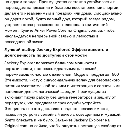
на одном заряде. Преимущества состоят в устойчивости к
перепадам напряжения и быстром восстановлении энергии,
делая его незаменимым в поездках или дома. Эмоционально
он дарит покой, будто верный друг, который всегда рядом,
устраняя страх разряженного телефона в критический
момент. Купите Anker PowerCore на Original.com.ua, чтобы
наслаждаться непрерывной связью и легкостью в
повседневной жизни.
Лучший выбор Jackery Explorer: Эффективность и
долговечность по доступной стоимости
Jackery Explorer поражает балансом мощности и
портативности, становясь идеальным для семей,
переживающих частые отключения. Модель предлагает 500
Втч емкости, чистую синусоидальную волну для безопасного
питания чувствительной техники и интеграцию с солнечными
панелями для экологической зарядки. Преимущества
включают тихую работу без шума генераторов и защиту от
перегрузок, что продлевает срок службы устройств.
Эмоционально это доставляет радость независимости,
позволяя устроить семейный вечер с освещением и музыкой,
будто блекаута и не было. Закажите Jackery Explorer на
Original.com.ua сейчас, чтобы ощутить настоящую свободу от