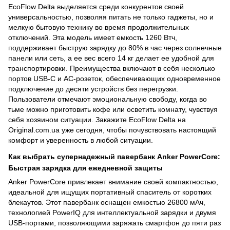
EcoFlow Delta выделяется среди конкурентов своей
универсальностью, позволяя питать не только гаджеты, но и
мелкую бытовую технику во время продолжительных
отключений. Эта модель имеет емкость 1260 Втч,
поддерживает быструю зарядку до 80% в час через солнечные
панели или сеть, а ее вес всего 14 кг делает ее удобной для
транспортировки. Преимущества включают в себя несколько
портов USB-C и AC-розеток, обеспечивающих одновременное
подключение до десяти устройств без перегрузки.
Пользователи отмечают эмоциональную свободу, когда во
тьме можно приготовить кофе или осветить комнату, чувствуя
себя хозяином ситуации. Закажите EcoFlow Delta на
Original.com.ua уже сегодня, чтобы почувствовать настоящий
комфорт и уверенность в любой ситуации.
Как выбрать супернадежный павербанк Anker PowerCore:
Быстрая зарядка для ежедневной защиты
Anker PowerCore привлекает внимание своей компактностью,
идеальной для ищущих портативный спаситель от коротких
блекаутов. Этот павербанк оснащен емкостью 26800 мАч,
технологией PowerIQ для интеллектуальной зарядки и двумя
USB-портами, позволяющими заряжать смартфон до пяти раз